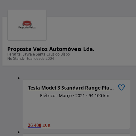
Proposta Veloz Automóveis Lda.
Perafita, Lavra e Santa Cruz do Bispo
No Standvirtual desde 2004
1
/
6
Tesla Model 3 Standard Range Plus RWD
Elétrico
Março
2021
94 100 km
26 400
EUR
1
/
6