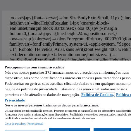
Preocupamo-nos com a sua privacidade
Nós e os nossos parceiros
375
armazenamos e/ou acedemos a informações num
Ajuda
Política de Cookies
Configurações de privacidade
dispositivo, tais como identificadores únicos em cookies para tratar dados pesso
Condições de Utilização
Política de Privacidade
Pode aceitar ou gerir as suas escolhas clicando abaixo ou em qualquer momento
página da política de privacidade. Estas escolhas serão sinalizadas aos nossos
Powered by
:
parceiros e não afetarão os dados de navegação.
Política de Cookies,
Política 
Privacidade
Nós e os nossos parceiros tratamos os dados para fornecermos:
Utilizar dados de geolocalização precisos. Procurar ativamente as características do dispositivo para identifi
Armazenar e/ou aceder a informações num dispositivo. Publicidade e conteúdos personalizados, medição de
publicidade e conteúdos, estudos de audiência e desenvolvimento de serviços.
Lista de parceiros (fornecedores)