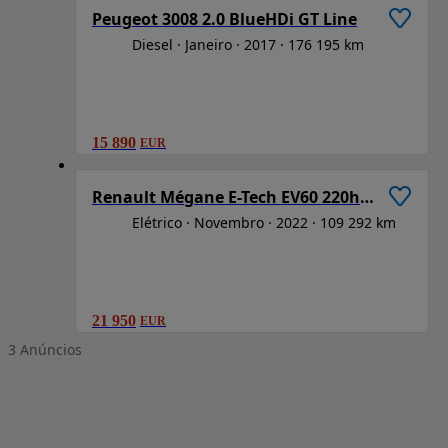
Peugeot 3008 2.0 BlueHDi GT Line
Diesel
Janeiro
2017
176 195 km
15 890
EUR
1
/
6
Renault Mégane E-Tech EV60 220hp optimum charge Equilibre
Elétrico
Novembro
2022
109 292 km
21 950
EUR
3
Anúncios